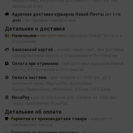
заказы до 5 кг)
🚚
Адресная доставка курьером Новой Почты
(от 1-го
дня) -
по тарифам перевозчика.
Детальнее о доставке
💵
Наличными
-
при доставке курьером Новой Почты и в
Отделениях
💳
Банковской картой
-
онлайн через сайт, при доставке
курьером Новой Почты, в Отделениях и Почтоматах
🏦
Оплата при отриманні
-
при доставке курьером Новой
Почты, в Отделениях и Почтоматах
📆
Оплата частями
-
для товаров от 1000 грн, до 3
платежей через WayForPay. Доступные
банки: ПриватБанк, Монобанк, А-Банк, ОТП Банк.
📆
NovaPay
-
до 12 платежей для товаров от 1000 грн
через приложение NovaPay.
Детальнее об оплате
🛡️
Гарантия от производителя товара
-
зависит от
заказанного товара
✅
Гарантия от интернет-магазина
-
30 дней с момента