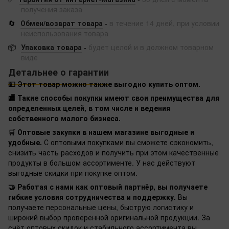
получения заказа
🔄
Обмен/возврат товара
-
в течение 14 дней, при условии
неиспользования товара
📦
Упаковка товара
-
будет целой и в должном товарном
виде
Детальнее о гарантии
💵 Этот товар можно также выгодно купить оптом.
🏬 Такие способы покупки имеют свои преимущества для
определенных целей, в том числе и ведения
собственного малого бизнеса.
🛒 Оптовые закупки в нашем магазине выгодные и
удобные.
С оптовыми покупками вы сможете сэкономить,
снизить часть расходов и получить при этом качественные
продукты в большом ассортименте. У нас действуют
выгодные скидки при покупке оптом.
🤝 Работая с нами как оптовый партнёр, вы получаете
гибкие условия сотрудничества и поддержку.
Вы
получаете персональные цены, быструю логистику и
широкий выбор проверенной оригинальной продукции. За
счёт оптовых скидок и стабильного ассортимента вы