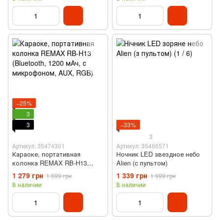
−25%
3
3
−33%
3
Артикул: 35474301
Артикул: 35466571
Караоке, портативная
Ночник LED звездное небо
колонка REMAX RB-H13
Alien (с пультом)
(Bluetooth, 1200 мАч, с
1 279 грн
1 339 грн
1 699 грн
1 999 грн
микрофоном, AUX, RGB)
В наличии
В наличии