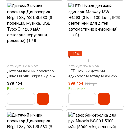
−43%
1
Артикул: 35467452
Артикул: 35467456
Детский ночник проектор
LED Ночник детский
Динозаврик Bright Sky YS-
единорог Macway MW-H4293
LSL530 (6 проекций, музыка,
(3 Вт, 100 Lum, IP20,
379 грн
399 грн
699 грн
USB Type-C, 1200 мАч,
безопасный для детей,
В наличии
В наличии
сенсорное управления,
автоматическое
голубой)
отключение)