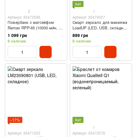
Хит
2
1
Артикул: 35472596
Артикул: 35474027
Повербанк с магсейфом
Смарт зеркало для макияжа
Remax RPP-65 (10000 мАч, 20
LoadUP (LED, USB, складное,
Вт, беспроводной,
тройное)
1 099 грн
899 грн
магнитный)
В наличии
В наличии
−17%
Хит
1
Артикул: 35471023
Артикул: 35472576