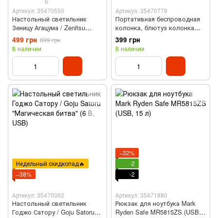
6
Артикул: 35470550
Артикул: 35470779
Настольный светильник
Портативная беспроводная
Зеницу Агацума / Zenitsu
колонка, блютуз колонка
Agazuma "Demon Slayer" (6 В,
"Робот" (micro USB, Bluetooth,
499 грн
399 грн
699 грн
USB)
900 мАг, 3 Вт, AUX, 1 кнопка
В наличии
В наличии
управления, белый)
−32%
Недельный скидкопад🔥
-2
−38%
-2
Артикул: 35470362
Артикул: 35471880
Настольный светильник
Рюкзак для ноутбука Mark
Годжо Сатору / Goju Satoru
Ryden Safe MR5815ZS (USB,