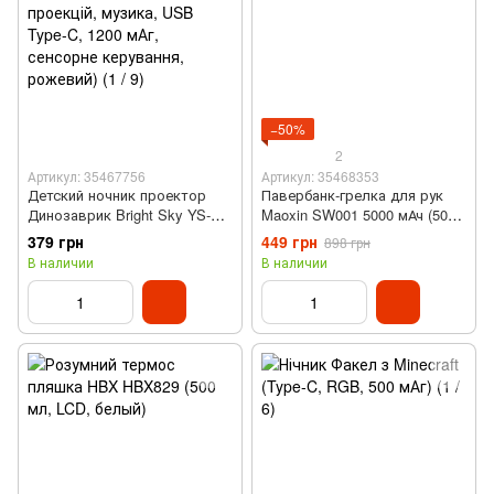
−50%
2
Артикул: 35467756
Артикул: 35468353
Детский ночник проектор
Павербанк-грелка для рук
Динозаврик Bright Sky YS-
Maoxin SW001 5000 мАч (5000
LSL530 (6 проекций, музыка,
мАч, зеленый)
379 грн
449 грн
898 грн
USB Type-C, 1200 мАч,
В наличии
В наличии
сенсорное управления,
розовый)