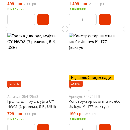
"Магическая битва" (6 В,
15 л)
499 грн
1 499 грн
799 грн
2 199 грн
USB)
В наличии
В наличии
Недельный скидкопад🔥
−27%
−50%
2
Артикул: 35472553
Артикул: 35472556
Грелка для рук, муфта CY-
Конструктор цветы в колбе
HW02 (3 режима, 5 В, USB)
Js toys P1177 (кактус)
729 грн
199 грн
999 грн
399 грн
В наличии
В наличии