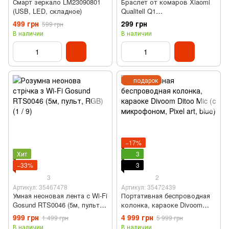
Смарт зеркало LM23090801
Браслет от комаров Xiaomi
(USB, LED, складное)
Qualitell Q1
(водонепроницаемый,
499 грн
299 грн
599 грн
зеленый)
В наличии
В наличии
подарок
−17%
Хит
3
−33%
3
3
2
Артикул: 35467478
Артикул: 35472439
Умная неоновая лента с Wi-Fi
Портативная беспроводная
Gosund RTS0046 (5м, пульт,
колонка, караоке Divoom
RGB)
Ditoo Мic (с микрофоном,
999 грн
4 999 грн
1 499 грн
5 999 грн
Pixel art, blue)
В наличии
В наличии