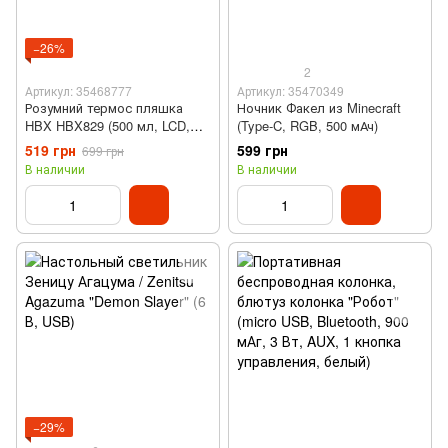
−26%
2
Артикул: 35468777
Артикул: 35470349
Розумний термос пляшка
Ночник Факел из Minecraft
HBX HBX829 (500 мл, LCD,
(Type-C, RGB, 500 мАч)
белый)
519 грн
599 грн
699 грн
В наличии
В наличии
−29%