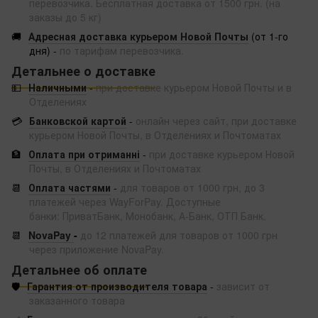
перевозчика. Бесплатная доставка от 1500 грн. (на
заказы до 5 кг)
🚚
Адресная доставка курьером Новой Почты
(от 1-го
дня) -
по тарифам перевозчика.
Детальнее о доставке
💵
Наличными
-
при доставке курьером Новой Почты и в
Отделениях
💳
Банковской картой
-
онлайн через сайт, при доставке
курьером Новой Почты, в Отделениях и Почтоматах
🏦
Оплата при отриманні
-
при доставке курьером Новой
Почты, в Отделениях и Почтоматах
📆
Оплата частями
-
для товаров от 1000 грн, до 3
платежей через WayForPay. Доступные
банки: ПриватБанк, Монобанк, А-Банк, ОТП Банк.
📆
NovaPay
-
до 12 платежей для товаров от 1000 грн
через приложение NovaPay.
Детальнее об оплате
🛡️
Гарантия от производителя товара
-
зависит от
заказанного товара