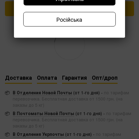
Написать отзыв
Російська
Доставка
Оплата
Гарантия
Опт/дроп
📦
В Отделения Новой Почты
(от 1-го дня) -
по тарифам
перевозчика. Бесплатная доставка от 1500 грн. (на
заказы до 5 кг)
📦
В Почтоматы Новой Почты
(от 1-го дня) -
по тарифам
перевозчика. Бесплатная доставка от 1500 грн. (на
заказы до 5 кг)
📦
В Отделения Укрпочты
(от 1-го дня) -
по тарифам