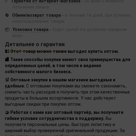
✅
Гарантия от интернет-магазина
-
30 дней с момента
получения заказа
🔄
Обмен/возврат товара
-
в течение 14 дней, при условии
неиспользования товара
📦
Упаковка товара
-
будет целой и в должном товарном
виде
Детальнее о гарантии
💵 Этот товар можно также выгодно купить оптом.
🏬 Такие способы покупки имеют свои преимущества для
определенных целей, в том числе и ведения
собственного малого бизнеса.
🛒 Оптовые закупки в нашем магазине выгодные и
удобные.
С оптовыми покупками вы сможете сэкономить,
снизить часть расходов и получить при этом качественные
продукты в большом ассортименте. У нас действуют
выгодные скидки при покупке оптом.
🤝 Работая с нами как оптовый партнёр, вы получаете
гибкие условия сотрудничества и поддержку.
Вы
получаете персональные цены, быструю логистику и
широкий выбор проверенной оригинальной продукции. За