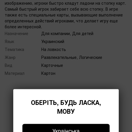
изображению, игроки быстро кладут ладони на стопку карт.
Самый быстрый игрок забирает себе всю стопку. В игре
также есть специальные карты, вызывающие выполнение
определенных действий игроками, что делает игру еще
более интересной.
Назначение
Для компании, Для детей
Язык
Украинский
Тематика
На ловкость
Жанр
Развлекательные, Логические
Вид
Карточные
Материал
Картон
ОБЕРІТЬ, БУДЬ ЛАСКА,
МОВУ
Добавьте первый отзыв
Українська