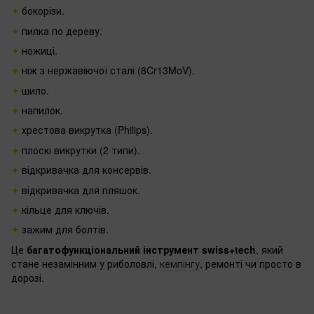
бокорізи.
пилка по дереву.
ножиці.
ніж з нержавіючої сталі (8Cr13MoV).
шило.
напилок.
хрестова викрутка (Philips).
плоскі викрутки (2 типи).
відкривачка для консервів.
відкривачка для пляшок.
кільце для ключів.
зажим для болтів.
Це
багатофункціональний інструмент swiss+tech
, який
стане незамінним у риболовлі,
кемпінгу
, ремонті чи просто в
дорозі.