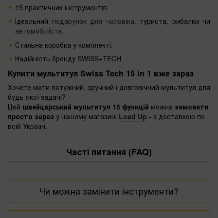
15 практичних інструментів.
Ідеальний
подарунок для чоловіка
, туриста, рибалки чи
автомобіліста
.
Стильна коробка у комплекті.
Надійність бренду SWISS+TECH
Купити мультитул Swiss Tech 15 in 1 вже зараз
Хочете мати потужний, зручний і довговічний мультитул для
будь-якої задачі?
Цей
швейцарський мультитул 15 функцій
можна
замовити
просто зараз
у нашому магазині
Load Up
- з доставкою по
всій Україні.
Часті питання (FAQ)
Чи можна замінити інструменти?
Ні. Це
монолітна конструкція
. Інструменти не