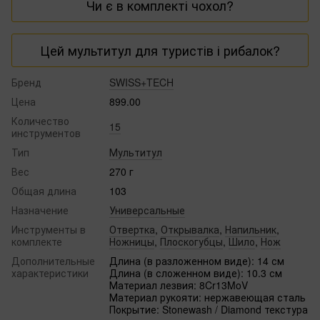
Чи є в комплекті чохол?
знімаються, зате відзначаються високою
зносостійкістю.
Ні. У цій моделі
чохол не передбачений
, але є
Цей мультитул для туристів і рибалок?
фірмова коробка
, придатна для подарунка.
Бренд
SWISS+TECH
Так. У ньому є
ніж, пилочка, викрутки,
Цена
899.00
відкривачки, плоскогубці, шило та ножиці
. Це
універсальний інструмент для кемпінгу, авто й
Количество
15
инструментов
виживання
.
Тип
Мультитул
Вес
270 г
Общая длина
103
Назначение
Универсальные
Инструменты в
Отвертка
,
Открывалка
,
Напильник
,
комплекте
Ножницы
,
Плоскогубцы
,
Шило
,
Нож
Дополнительные
Длина (в разложенном виде): 14 см
характеристики
Длина (в сложенном виде): 10.3 см
Материал лезвия: 8Cr13MoV
Материал рукояти: нержавеющая сталь
Покрытие: Stonewash / Diamond текстура