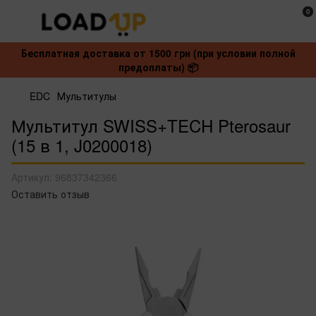
0
Бесплатная доставка от 1500 грн (при условии полной
предоплаты) 📦
EDC
Мультитулы
Мультитул SWISS+TECH Pterosaur
(15 в 1, J0200018)
Артикул:
96837342366
Оставить отзыв