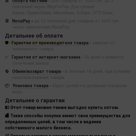
📆
Оплата частями
-
для товаров от 1000 грн, до 3
платежей через WayForPay. Доступные
банки: ПриватБанк, Монобанк, А-Банк, ОТП Банк.
📆
NovaPay
-
до 12 платежей для товаров от 1000 грн
через приложение NovaPay.
Детальнее об оплате
🛡️
Гарантия от производителя товара
-
зависит от
заказанного товара
✅
Гарантия от интернет-магазина
-
30 дней с момента
получения заказа
🔄
Обмен/возврат товара
-
в течение 14 дней, при условии
неиспользования товара
📦
Упаковка товара
-
будет целой и в должном товарном
виде
Детальнее о гарантии
💵 Этот товар можно также выгодно купить оптом.
🏬 Такие способы покупки имеют свои преимущества для
определенных целей, в том числе и ведения
собственного малого бизнеса.
🛒 Оптовые закупки в нашем магазине выгодные и