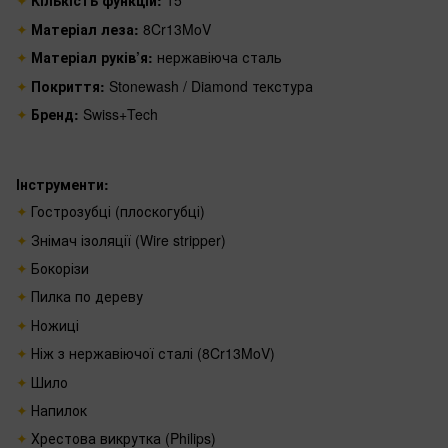
Кількість функцій:
15
Матеріал леза:
8Cr13MoV
Матеріал руків’я:
нержавіюча сталь
Покриття:
Stonewash / Diamond текстура
Бренд:
Swiss+Tech
Інструменти:
Гострозубці (плоскогубці)
Знімач ізоляції (Wire stripper)
Бокорізи
Пилка по дереву
Ножиці
Ніж з нержавіючої сталі (8Cr13MoV)
Шило
Напилок
Хрестова викрутка (Philips)