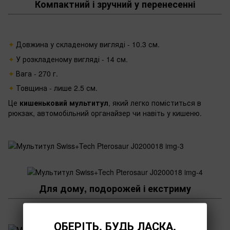
Компактний і зручний у перенесенні
Довжина у складеному вигляді - 10.3 см.
У розкладеному вигляді - 14 см.
Вага - 270 г.
Товщина - лише 2.5 см.
Це
кишеньковий мультитул
, який легко поміститься в
рюкзак, автомобільний органайзер чи навіть у кишеню.
Для дому, подорожей і екстриму
ОБЕРІТЬ, БУДЬ ЛАСКА,