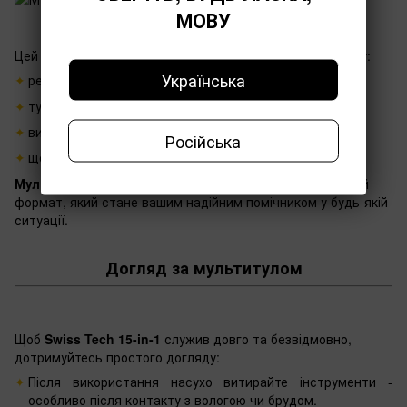
МОВУ
Цей
мультитул
swiss tech 15 в 1
- незамінний союзник у:
Українська
ремонті техніки, велосипеда чи авто.
туристичних поїздках та кемпінгу.
виживанні на природі.
Російська
щоденних дрібних задачах.
Мультитул із пилкою, ножем та викрутками
- саме той
формат, який стане вашим надійним помічником у будь-якій
ситуації.
Догляд за мультитулом
Щоб
Swiss Tech 15-in-1
служив довго та безвідмовно,
дотримуйтесь простого догляду:
Після використання насухо витирайте інструменти -
особливо після контакту з вологою чи брудом.