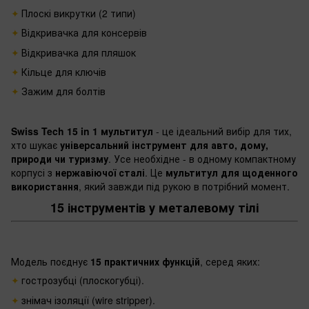
Плоскі викрутки (2 типи)
Відкривачка для консервів
Відкривачка для пляшок
Кільце для ключів
Зажим для болтів
Swiss Tech 15 in 1 мультитул
- це ідеальний вибір для тих,
хто шукає
універсальний інструмент для авто, дому,
природи чи туризму
. Усе необхідне - в одному компактному
корпусі з
нержавіючої сталі
. Це
мультитул для щоденного
використання
, який завжди під рукою в потрібний момент.
15 інструментів у металевому тілі
Модель поєднує
15 практичних функцій
, серед яких:
гострозубці (плоскогубці).
знімач ізоляції (wire stripper).