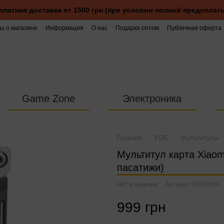
платная доставка от 1500 грн (при условии полной предоплаты
ы о магазине
Информация
О нас
Подарки оптом
Публичная оферта
Game Zone
Электроника
Главная
EDC
Мультитулы
Мультитул карта Xiaom
пасатижи)
Нет в наличии
Артикул: 35467448
999 грн