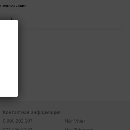
тельной скидки
тся
роп
Контактная информация
0 800 202 007
Чат Viber