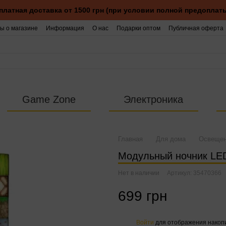
платная доставка от 1500 грн (при условии полной предоплаты
ы о магазине
Информация
О нас
Подарки оптом
Публичная оферта
Game Zone
Электроника
Главная
Для дома
Освеще
Модульный ночник LED M
Нет в наличии
Артикул: 35470366
699 грн
Войти
для отображения накопи
%