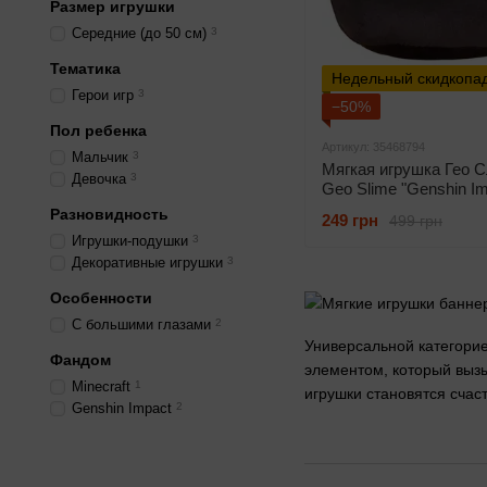
Размер игрушки
Середние (до 50 см)
3
Тематика
Недельный скидкопа
Герои игр
3
−50%
Пол ребенка
Артикул: 35468794
Мальчик
3
Мягкая игрушка Гео С
Девочка
3
Geo Slime "Genshin Im
см, чорный)
Разновидность
249 грн
499 грн
Игрушки-подушки
3
Декоративные игрушки
3
Особенности
С большими глазами
2
Универсальной категорие
Фандом
элементом, который вызы
Minecraft
1
игрушки становятся счас
Genshin Impact
2