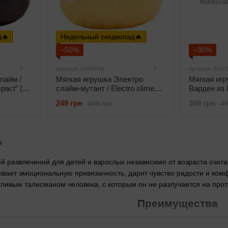
д🔥
Недельный скидкопад🔥
−50%
−30%
2
2
Артикул: 35468796
Артикул: 3547
лайм /
Мягкая игрушка Электро
Мягкая иг
pact" (30
слайм-мутант / Electro slime
Варден из 
"Genshin Impact" (30 см,
"Minecraft"
249 грн
349 грн
499 грн
49
желтый)
й развлечений для детей и взрослых независимо от возраста счит
вает эмоциональную привязанность, дарит чувство радости и ком
тливым талисманом человека, с которым он не разлучается на про
Преимущества