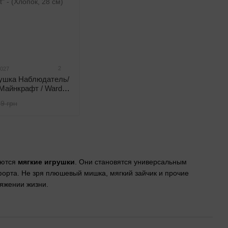
2
2027
рушка Наблюдатель/
Майнкрафт / Warden
 - (Хлопок, 28 см)
9 грн
аются
мягкие игрушки
. Они становятся универсальным
форта. Не зря плюшевый мишка, мягкий зайчик и прочие
тяжении жизни.