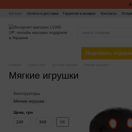
Перейти к основному контенту
Б
Каталог
Оплата и доставка
Гарантия и возврат
Контакты
Отзыв
Подобрать подаро
Главная
Game Zone
Детские игрушки
Мягкие игрушки
Мягкие игрушки
Конструкторы
Мягкие игрушки
Цена, грн
От Цена, грн
До Цена, грн
OK