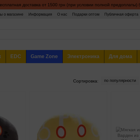
есплатная доставка от 1500 грн (при условии полной предоплаты) 
ы о магазине
Информация
О нас
Подарки оптом
Публичная оферта
к
EDC
Game Zone
Электроника
Для дома
по популярности
Сортировка: