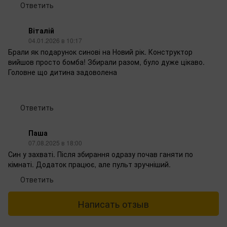
Ответить
Віталій
04.01.2026 в 10:17
Брали як подарунок синові на Новий рік. Конструктор
вийшов просто бомба! Збирали разом, було дуже цікаво.
Головне що дитина задоволена
Ответить
Паша
07.08.2025 в 18:00
Син у захваті. Після збирання одразу почав ганяти по
кімнаті. Додаток працює, але пульт зручніший.
Ответить
Написать отзыв