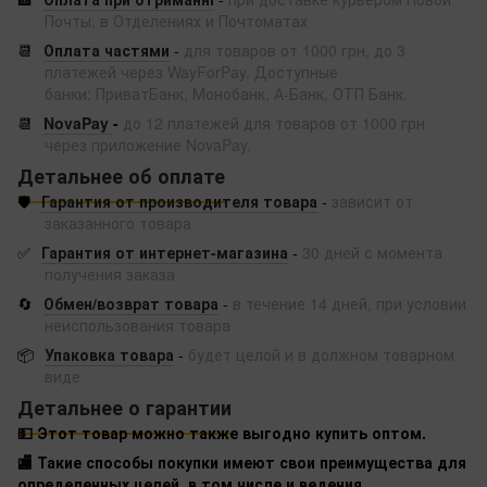
Почты, в Отделениях и Почтоматах
📆
Оплата частями
-
для товаров от 1000 грн, до 3
платежей через WayForPay. Доступные
банки: ПриватБанк, Монобанк, А-Банк, ОТП Банк.
📆
NovaPay
-
до 12 платежей для товаров от 1000 грн
через приложение NovaPay.
Детальнее об оплате
🛡️
Гарантия от производителя товара
-
зависит от
заказанного товара
✅
Гарантия от интернет-магазина
-
30 дней с момента
получения заказа
🔄
Обмен/возврат товара
-
в течение 14 дней, при условии
неиспользования товара
📦
Упаковка товара
-
будет целой и в должном товарном
виде
Детальнее о гарантии
💵 Этот товар можно также выгодно купить оптом.
🏬 Такие способы покупки имеют свои преимущества для
определенных целей, в том числе и ведения