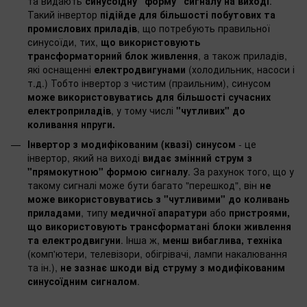
та видають
синусоїдну "форму" сигналу на виході
.
Такий інвертор
підійде для більшості побутових та
промислових приладів
, що потребують правильної
синусоїди, тих,
що використовують
трансформаторний блок живлення
, а також приладів,
які оснащенні
електродвигунами
(холодильник, насоси і
т.д.) Тобто інвертор з чистим (праильним), синусом
може використовуватись для більшості сучасних
електроприладів
, у тому числі
"чутливих" до
коливання нпруги.
Інвертор з модифікованим (квазі) синусом
- це
інвертор, який на виході
видає змінний струм з
"прямокутною" формою сигналу
. За рахунок того, що у
такому сигналі може бути багато "перешкод", він
не
може використовуватись з "чутливими" до коливань
приладами
, типу
медичної апаратури
або
пристроями,
що використовують трансформатані блоки живлення
та електродвигуни
. Інша ж,
менш вибаглива, техніка
(комп'ютери, телевізори, обігрівачі, лампи накалювання
та ін.),
не зазнає шкоди від струму з модифікованим
синусоїдним сигналом
.