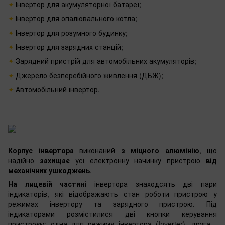
Інвертор для акумуляторної батареї;
Інвертор для опалювального котла;
Інвертор для розумного будинку;
Інвертор для зарядних станцій;
Зарядний пристрій для автомобільних акумуляторів;
Джерело безперебійного живлення (ДБЖ);
Автомобільний інвертор.
Корпус інвертора
виконаний
з міцного алюмінію
, що
надійно
захищає
усі електронну начинку пристрою
від
механічних ушкоджень
.
На лицевій частині
інвертора знаходсять дві пари
індикаторів, які відображають стан роботи пристрою у
режимах інвертору та зарядного пристрою. Під
індикаторами розмістилися дві кнопки керування
пристроєм: одна для режиму інвертора (Inverter), друга -