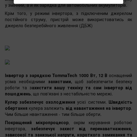
у змінний, а й як зарядка для автомобільних акумуляторів.
Крім того, у режимі інвертора, з підключеним джерелом
постійного струму, пристрій може використоватись як
джерело безперебійного живлення (ДБЖ)
Інвертор з зарядкою TommaTech 1000 Вт, 12 В
оснащений
усіма необхідними
захистами,
щоб забезпечити безпеку
роботи та з
ахистити вашу техніку та сам інвертор від
пошоджень
, що пов'язані з нестабільністю мережі.
Кулер забезпечує охолодження
усієї системи.
Швидкість
обертання
кулера залежить
від навантаження на інвертор
.
Чим більше нвантаження - тим більше оберти.
Покращений мікропроцесор
, окрім керування роботою
інвертора,
забезпечує захист від перенаватнаження,
зависокої та занизької напруги, короткого замикання та