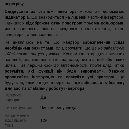
перегріву
.
Слідкувати за станом інвертора
можна за допомогою
індикаторів
, що знаходиться на лицевій частині інвертора.
Індикатор
відображає стан пристрою трьома кольорами
,
які позначають рівень вихідного навантаження, стан
інвертора та несправності.
Не дивлячись на те, що інвертор
забезпечений усіма
необхідними захистами
, слід розуміти, що це
не забезпечує
100% захист від усіх ризиків
. Купити інвертор для сонячних
панелей, опалювального котла, зарядних станцій або інших
цілей, - це перший крок до автономності, проте
слід чітко
розуміти, які функції він буде виконувати
.
Уважно
прочитайте інструкцію та врахуйте усі пристрої
, що
будуть підключені для інвертора -
це забезпечить безпеку
для вас та стабільну роботу інвертора
.
Наличие
Да
зарядки
Тип синусоиды
Чистая синусоида
Напряжение
входящего
12v
тока