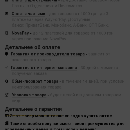
Почты, в Отделениях и Почтоматах
📆
Оплата частями
-
для товаров от 1000 грн, до 3
платежей через WayForPay. Доступные
банки: ПриватБанк, Монобанк, А-Банк, ОТП Банк.
📆
NovaPay
-
до 12 платежей для товаров от 1000 грн
через приложение NovaPay.
Детальнее об оплате
🛡️
Гарантия от производителя товара
-
зависит от
заказанного товара
✅
Гарантия от интернет-магазина
-
30 дней с момента
получения заказа
🔄
Обмен/возврат товара
-
в течение 14 дней, при условии
неиспользования товара
📦
Упаковка товара
-
будет целой и в должном товарном
виде
Детальнее о гарантии
💵 Этот товар можно также выгодно купить оптом.
🏬 Такие способы покупки имеют свои преимущества для
определенных целей, в том числе и ведения