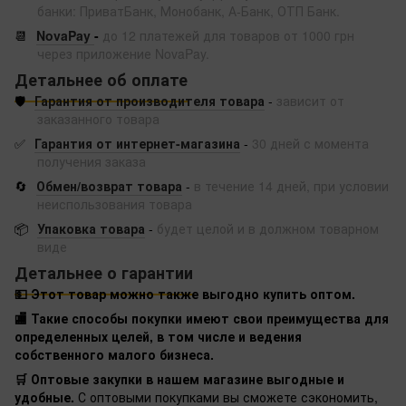
банки: ПриватБанк, Монобанк, А-Банк, ОТП Банк.
📆
NovaPay
-
до 12 платежей для товаров от 1000 грн
через приложение NovaPay.
Детальнее об оплате
🛡️
Гарантия от производителя товара
-
зависит от
заказанного товара
✅
Гарантия от интернет-магазина
-
30 дней с момента
получения заказа
🔄
Обмен/возврат товара
-
в течение 14 дней, при условии
неиспользования товара
📦
Упаковка товара
-
будет целой и в должном товарном
виде
Детальнее о гарантии
💵 Этот товар можно также выгодно купить оптом.
🏬 Такие способы покупки имеют свои преимущества для
определенных целей, в том числе и ведения
собственного малого бизнеса.
🛒 Оптовые закупки в нашем магазине выгодные и
удобные.
С оптовыми покупками вы сможете сэкономить,