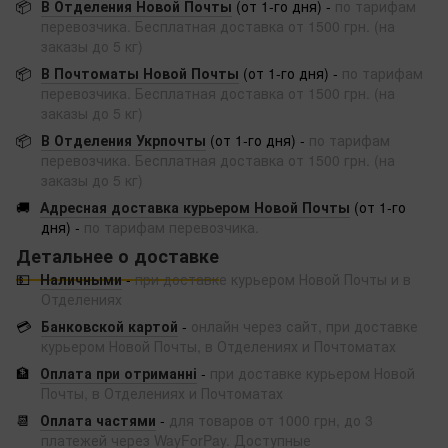
📦
В Отделения Новой Почты
(от 1-го дня) -
по тарифам
перевозчика. Бесплатная доставка от 1500 грн. (на
заказы до 5 кг)
📦
В Почтоматы Новой Почты
(от 1-го дня) -
по тарифам
перевозчика. Бесплатная доставка от 1500 грн. (на
заказы до 5 кг)
📦
В Отделения Укрпочты
(от 1-го дня) -
по тарифам
перевозчика. Бесплатная доставка от 1500 грн. (на
заказы до 5 кг)
🚚
Адресная доставка курьером Новой Почты
(от 1-го
дня) -
по тарифам перевозчика.
Детальнее о доставке
💵
Наличными
-
при доставке курьером Новой Почты и в
Отделениях
💳
Банковской картой
-
онлайн через сайт, при доставке
курьером Новой Почты, в Отделениях и Почтоматах
🏦
Оплата при отриманні
-
при доставке курьером Новой
Почты, в Отделениях и Почтоматах
📆
Оплата частями
-
для товаров от 1000 грн, до 3
платежей через WayForPay. Доступные