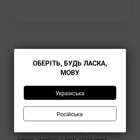
ОБЕРІТЬ, БУДЬ ЛАСКА,
МОВУ
Подключение и
совместимость
Українська
Langsdom HBN07 Bluetooth headphones
подключаются к телефону, планшету,
Російська
ноутбуку и ПК по Bluetooth 5.4. Для
стационарного сценария есть проводной
режим через 3.5 мм. Формат удобен в
дороге, на работе и дома, когда заряд