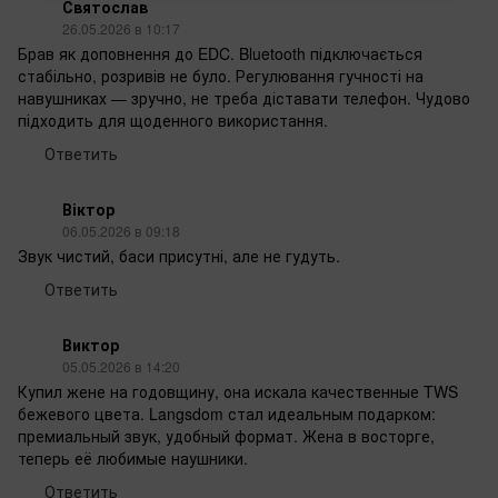
Святослав
26.05.2026 в 10:17
Брав як доповнення до EDC. Bluetooth підключається
стабільно, розривів не було. Регулювання гучності на
навушниках — зручно, не треба діставати телефон. Чудово
підходить для щоденного використання.
Ответить
Віктор
06.05.2026 в 09:18
Звук чистий, баси присутні, але не гудуть.
Ответить
Виктор
05.05.2026 в 14:20
Купил жене на годовщину, она искала качественные TWS
бежевого цвета. Langsdom стал идеальным подарком:
премиальный звук, удобный формат. Жена в восторге,
теперь её любимые наушники.
Ответить