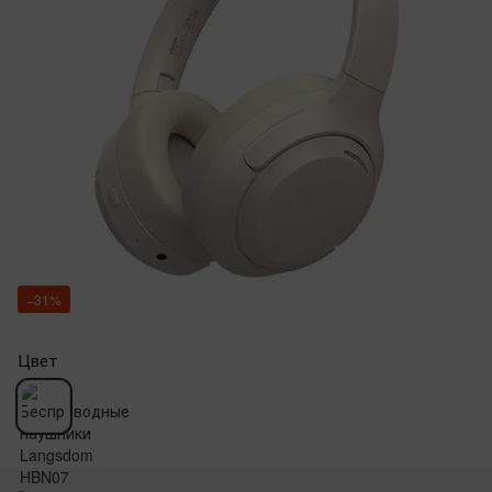
−31%
Цвет