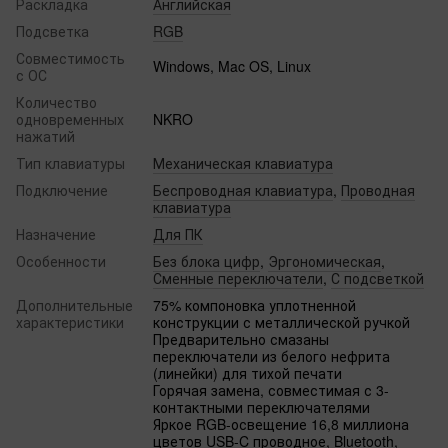
Раскладка
Английская
Подсветка
RGB
Совместимость
Windows, Mac OS, Linux
с ОС
Количество
одновременных
NKRO
нажатий
Тип клавиатуры
Механическая клавиатура
Подключение
Беспроводная клавиатура
,
Проводная
клавиатура
Назначение
Для ПК
Особенности
Без блока цифр
,
Эргономическая
,
Сменные переключатели
,
С подсветкой
Дополнительные
75% компоновка уплотненной
характеристики
конструкции с металлической ручкой
Предварительно смазаны
переключатели из белого нефрита
(линейки) для тихой печати
Горячая замена, совместимая с 3-
контактными переключателями
Яркое RGB-освещение 16,8 миллиона
цветов USB-C проводное, Bluetooth,