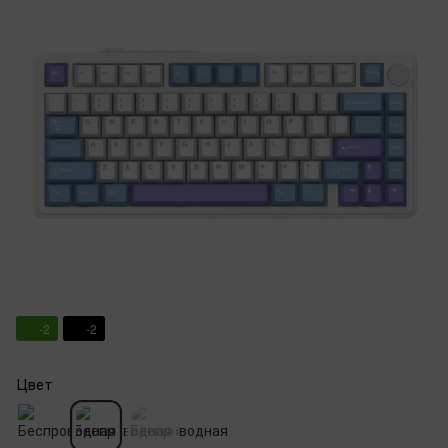
-2
-2
Цвет