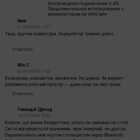
беспроводное подключение 2.4G
Продолжительное использование с
аккумулятором на 4000 мАч
Іван
07.08.2025 в 17:57
Тиха, зручна клавіатура. Акумулятор тримає довго.
Ответить
Мія С
23.06.2025 в 14:25
Кольорова, компактна, механічна. Не шумна. Як варіант
розбавити робочий простір — дуже клас за свої гроші.
Ответить
Геннадій Дрозд
16.05.2025 в 16:25
Класно, що вонна бездротова, нічого не заважає на столі.
Світчі відчуваються пружними, звук помірний, не дратує.
Переключаюсь між ноутом і планшетом через Bluetooth.