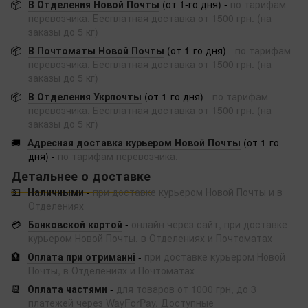
📦
В Отделения Новой Почты
(от 1-го дня) -
по тарифам
перевозчика. Бесплатная доставка от 1500 грн. (на
заказы до 5 кг)
📦
В Почтоматы Новой Почты
(от 1-го дня) -
по тарифам
перевозчика. Бесплатная доставка от 1500 грн. (на
заказы до 5 кг)
📦
В Отделения Укрпочты
(от 1-го дня) -
по тарифам
перевозчика. Бесплатная доставка от 1500 грн. (на
заказы до 5 кг)
🚚
Адресная доставка курьером Новой Почты
(от 1-го
дня) -
по тарифам перевозчика.
Детальнее о доставке
💵
Наличными
-
при доставке курьером Новой Почты и в
Отделениях
💳
Банковской картой
-
онлайн через сайт, при доставке
курьером Новой Почты, в Отделениях и Почтоматах
🏦
Оплата при отриманні
-
при доставке курьером Новой
Почты, в Отделениях и Почтоматах
📆
Оплата частями
-
для товаров от 1000 грн, до 3
платежей через WayForPay. Доступные