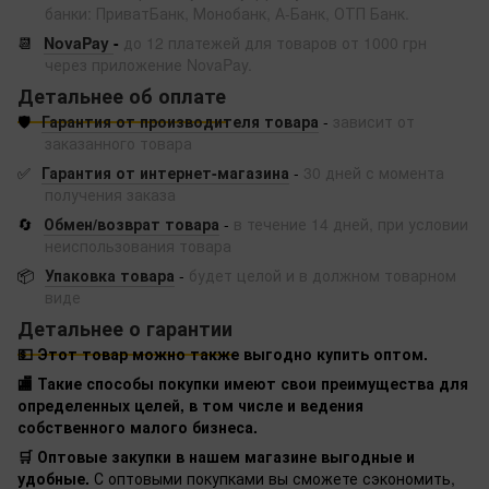
банки: ПриватБанк, Монобанк, А-Банк, ОТП Банк.
📆
NovaPay
-
до 12 платежей для товаров от 1000 грн
через приложение NovaPay.
Детальнее об оплате
🛡️
Гарантия от производителя товара
-
зависит от
заказанного товара
✅
Гарантия от интернет-магазина
-
30 дней с момента
получения заказа
🔄
Обмен/возврат товара
-
в течение 14 дней, при условии
неиспользования товара
📦
Упаковка товара
-
будет целой и в должном товарном
виде
Детальнее о гарантии
💵 Этот товар можно также выгодно купить оптом.
🏬 Такие способы покупки имеют свои преимущества для
определенных целей, в том числе и ведения
собственного малого бизнеса.
🛒 Оптовые закупки в нашем магазине выгодные и
удобные.
С оптовыми покупками вы сможете сэкономить,