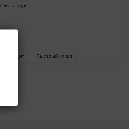
тельной скидки
Быстрый заказ
В кредит
/дроп