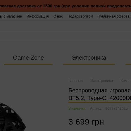
платная доставка от 1500 грн (при условии полной предоплаты
ы о магазине
Информация
О нас
Подарки оптом
Публичная оферта
Game Zone
Электроника
Главная
Электроника
Комп
Беспроводная игровая
BT5.2, Type-C, 42000D
В наличии
Артикул: 96837342025
3 699 грн