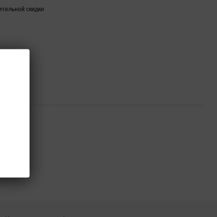
тельной скидки
тся
/дроп