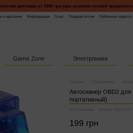
платная доставка от 1500 грн (при условии полной предоплаты
ы о магазине
Информация
О нас
Подарки оптом
Публичная оферта
Game Zone
Электроника
Главная
Электроника
Автоэ
Автосканер OBD2 для д
портативный)
Нет в наличии
Артикул: 35467428
199 грн