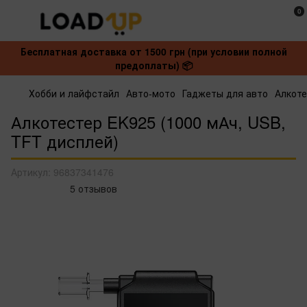
0
Бесплатная доставка от 1500 грн (при условии полной
предоплаты) 📦
Хобби и лайфстайл
Авто-мото
Гаджеты для авто
Алкот
Алкотестер EK925 (1000 мАч, USB,
TFT дисплей)
Артикул:
96837341476
5 отзывов