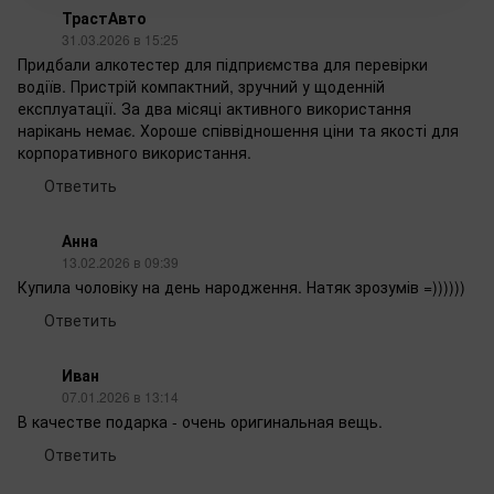
ТрастАвто
31.03.2026 в 15:25
Придбали алкотестер для підприємства для перевірки
водіїв. Пристрій компактний, зручний у щоденній
експлуатації. За два місяці активного використання
нарікань немає. Хороше співвідношення ціни та якості для
корпоративного використання.
Ответить
Анна
13.02.2026 в 09:39
Купила чоловіку на день народження. ‌Натяк зрозумів =))))))
Ответить
Иван
07.01.2026 в 13:14
В качестве подарка - очень оригинальная вещь.
Ответить