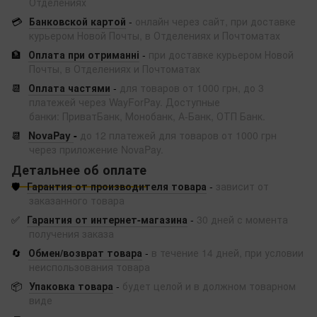
Отделениях
💳
Банковской картой
-
онлайн через сайт, при доставке
курьером Новой Почты, в Отделениях и Почтоматах
🏦
Оплата при отриманні
-
при доставке курьером Новой
Почты, в Отделениях и Почтоматах
📆
Оплата частями
-
для товаров от 1000 грн, до 3
платежей через WayForPay. Доступные
банки: ПриватБанк, Монобанк, А-Банк, ОТП Банк.
📆
NovaPay
-
до 12 платежей для товаров от 1000 грн
через приложение NovaPay.
Детальнее об оплате
🛡️
Гарантия от производителя товара
-
зависит от
заказанного товара
✅
Гарантия от интернет-магазина
-
30 дней с момента
получения заказа
🔄
Обмен/возврат товара
-
в течение 14 дней, при условии
неиспользования товара
📦
Упаковка товара
-
будет целой и в должном товарном
виде