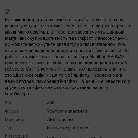
На закінчення, якщо ви шукаєте надійну та універсальну
клавіатуру для свого комп'ютера, зверніть увагу на ігрові та
механічні клавіатури. Ці пристрої забезпечують швидкий
відгук, високу продуктивність та комфорт у використанні.
Ви можете легко купити клавіатуру з підсвічуванням, яка
стане відмінним доповненням до вашого геймерського або
робочого комп'ютера. Ігрова клавіатура Manthon KA-6406
пропонує різні функції, забезпечуючи задоволення потреб
геймерів. Міні та компактні клавіатури підходять для тих,
хто цінує економію місця та мобільність. Незалежно від
ваших потреб, придбання Manthon KA-6406- це інвестиція у
зручність та ефективність використання вашого
комп'ютера.
Вес
420 г
Форма
Ультракомпактная
Материал
ABS пластик
Тип
Клавиатура игровая
Интерфейс