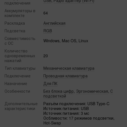
USB
,
Радіо адаптер (Wi-Fi)
подключения
Аккумуляторы в
64
комплекте
Раскладка
Английская
Подсветка
RGB
Совместимость
Windows, Mac OS, Linux
с ОС
Количество
одновременных
20
нажатий
Тип клавиатуры
Механическая клавиатура
Подключение
Проводная клавиатура
Назначение
Для ПК
Особенности
Без блока цифр
,
Эргономическая
,
С
подсветкой
Дополнительные
Разъём подключения: USB Type-C
характеристики
Источник питания: USB
Источник питания: 3 мс
Осбливости: 17 режимов подсветки,
Hot-Swap