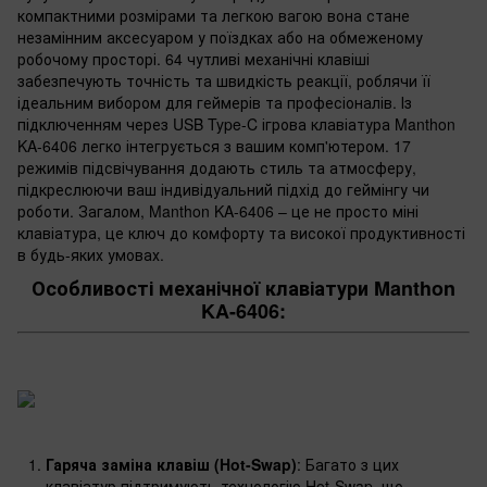
компактними розмірами та легкою вагою вона стане
незамінним аксесуаром у поїздках або на обмеженому
робочому просторі. 64 чутливі механічні клавіші
забезпечують точність та швидкість реакції, роблячи її
ідеальним вибором для геймерів та професіоналів. Із
підключенням через USB Type-C ігрова клавіатура Manthon
KA-6406 легко інтегрується з вашим комп'ютером. 17
режимів підсвічування додають стиль та атмосферу,
підкреслюючи ваш індивідуальний підхід до геймінгу чи
роботи. Загалом, Manthon KA-6406 – це не просто міні
клавіатура, це ключ до комфорту та високої продуктивності
в будь-яких умовах.
Особливості механічної клавіатури Manthon
KA-6406:
Гаряча заміна клавіш (Hot-Swap)
: Багато з цих
клавіатур підтримують технологію Hot-Swap, що