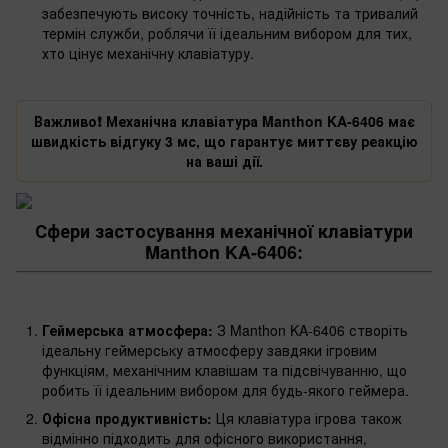
забезпечують високу точність, надійність та тривалий
термін служби, роблячи її ідеальним вибором для тих,
хто цінує механічну клавіатуру.
Важливо❗️ Механічна клавіатура Manthon KA-6406 має
швидкість відгуку 3 мс, що гарантує миттєву реакцію
на ваші дії.
Сфери застосування механічної клавіатури
Manthon KA-6406:
Геймерська атмосфера:
З Manthon KA-6406 створіть
ідеальну геймерську атмосферу завдяки ігровим
функціям, механічним клавішам та підсвічуванню, що
робить її ідеальним вибором для будь-якого геймера.
Офісна продуктивність:
Ця клавіатура ігрова також
відмінно підходить для офісного використання,