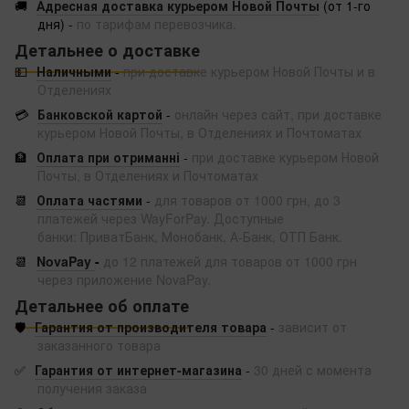
🚚
Адресная доставка курьером Новой Почты
(от 1-го
дня) -
по тарифам перевозчика.
Детальнее о доставке
💵
Наличными
-
при доставке курьером Новой Почты и в
Отделениях
💳
Банковской картой
-
онлайн через сайт, при доставке
курьером Новой Почты, в Отделениях и Почтоматах
🏦
Оплата при отриманні
-
при доставке курьером Новой
Почты, в Отделениях и Почтоматах
📆
Оплата частями
-
для товаров от 1000 грн, до 3
платежей через WayForPay. Доступные
банки: ПриватБанк, Монобанк, А-Банк, ОТП Банк.
📆
NovaPay
-
до 12 платежей для товаров от 1000 грн
через приложение NovaPay.
Детальнее об оплате
🛡️
Гарантия от производителя товара
-
зависит от
заказанного товара
✅
Гарантия от интернет-магазина
-
30 дней с момента
получения заказа