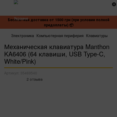
0
Бесплатная доставка от 1500 грн (при условии полной
предоплаты) 📦
Электроника
Компьютерная периферия
Клавиатуры
Механическая клавиатура Manthon
KA6406 (64 клавиши, USB Type-C,
White/Pink)
Артикул:
35469540
2 отзыва