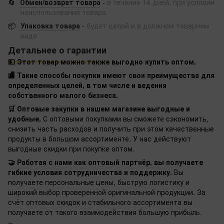
🔄
Обмен/возврат товара
-
в течение 14 дней, при условии
неиспользования товара
📦
Упаковка товара
-
будет целой и в должном товарном
виде
Детальнее о гарантии
💵 Этот товар можно также выгодно купить оптом.
🏬 Такие способы покупки имеют свои преимущества для
определенных целей, в том числе и ведения
собственного малого бизнеса.
🛒 Оптовые закупки в нашем магазине выгодные и
удобные.
С оптовыми покупками вы сможете сэкономить,
снизить часть расходов и получить при этом качественные
продукты в большом ассортименте. У нас действуют
выгодные скидки при покупке оптом.
🤝 Работая с нами как оптовый партнёр, вы получаете
гибкие условия сотрудничества и поддержку.
Вы
получаете персональные цены, быструю логистику и
широкий выбор проверенной оригинальной продукции. За
счёт оптовых скидок и стабильного ассортимента вы
получаете от такого взаимодействия большую прибыль.