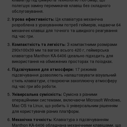
полегшує заміну перемикачів клавіш без складного
обслуговування.
Ігрова ефективність:
Ця клавіатура механічна
розроблена з урахуванням потреб геймерів, надаючи 64
механічні клавіші для точного та швидкого реагування
під час гри.
Компактність та легкість:
З компактними розмірами
290x100x39 мм та вагою всього 420 г, геймерська
клавіатура Manthon KA-6406 ідеально підходить для
використання на обмежених просторах та поїздках.
Підсвічування для атмосфери:
17 режимів
підсвічування дозволяють налаштовувати візуальний
стиль клавіатури, створюючи захоплюючу атмосферу
під час гри або роботи.
Універсальна сумісність:
Сумісна з різними
операційними системами, включаючи Microsoft Windows,
Mac OS та Linux, що робить її універсальним рішенням
для користувачів різних платформ.
Механічна точність:
Клавіатура з підсвічуванням
Manthon KA-6406 обладнана механічними клавішами, що