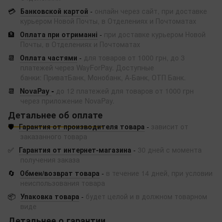
💳
Банковской картой
-
онлайн через сайт, при доставке
курьером Новой Почты, в Отделениях и Почтоматах
🏦
Оплата при отриманні
-
при доставке курьером Новой
Почты, в Отделениях и Почтоматах
📆
Оплата частями
-
для товаров от 1000 грн, до 3
платежей через WayForPay. Доступные
банки: ПриватБанк, Монобанк, А-Банк, ОТП Банк.
📆
NovaPay
-
до 12 платежей для товаров от 1000 грн
через приложение NovaPay.
Детальнее об оплате
🛡️
Гарантия от производителя товара
-
зависит от
заказанного товара
✅
Гарантия от интернет-магазина
-
30 дней с момента
получения заказа
🔄
Обмен/возврат товара
-
в течение 14 дней, при условии
неиспользования товара
📦
Упаковка товара
-
будет целой и в должном товарном
виде
Детальнее о гарантии