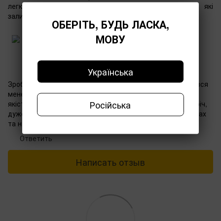
легкістью очистить залишки зелені або салату які
залишились на лезах.
ОБЕРІТЬ, БУДЬ ЛАСКА,
МОВУ
Іра
Українська
27.04.2023 в 16:39
Зробила замовлення та за лічені хвилини зі мною зв'язався
менеджер, це рівень. Ножиці просто прекрасно ріжуть,
Російська
якість лез чудове. Зараз в період зелені дуже потрібна річ,
дуже чудово подрібнює, та тепер не залишається на руках
та на дощечці залишки.
Ответить
Написать отзыв