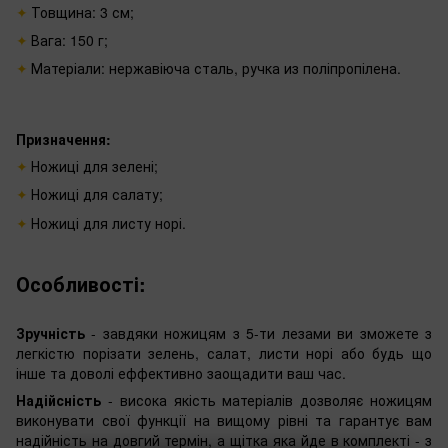
Товщина: 3 см;
Вага: 150 г;
Матеріали: нержавіюча сталь, ручка из поліпропілена.
Призначення:
Ножиці для зелені;
Ножиці для салату;
Ножиці для листу норі.
Особливості:
Зручність
- завдяки ножицям з 5-ти лезами ви зможете з
легкістю порізати зелень, салат, листи норі або будь що
інше та доволі еффективно заощадити ваш час.
Надійсність
- висока якість матеріалів дозволяє ножицям
виконувати свої функції на вищому рівні та гарантує вам
надійність на довгий термін, а щітка яка йде в комплекті - з