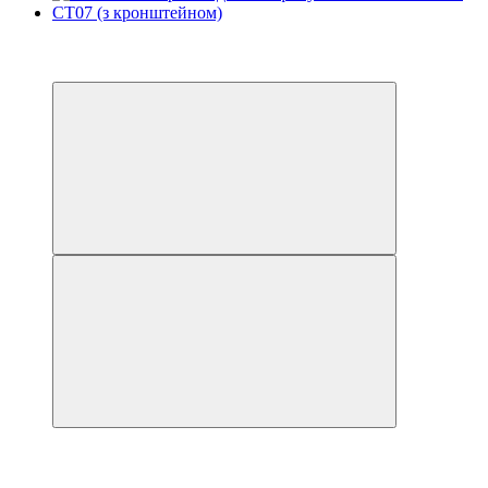
Хіт
3
3