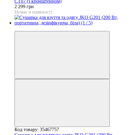
CT07 (з кронштейном)
2 299 грн
Немає в наявності
−25%
Код товару: 35467757
Сушарка для взуття та одягу JKO G201 (200 Вт,