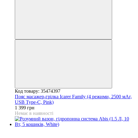
Код товару: 35474397
Пояс масажер-грілка Icarer Family (4 режими, 2500 мАг,
USB Type-C, Pink)
1 399 грн
Немає в наявності
3
3