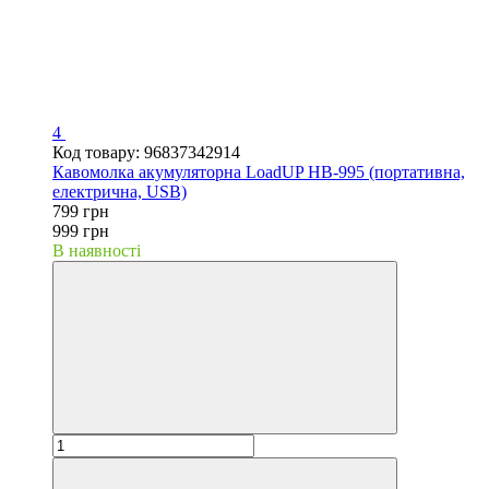
4
Код товару: 96837342914
Кавомолка акумуляторна LoadUP HB-995 (портативна,
електрична, USB)
799 грн
999 грн
В наявності