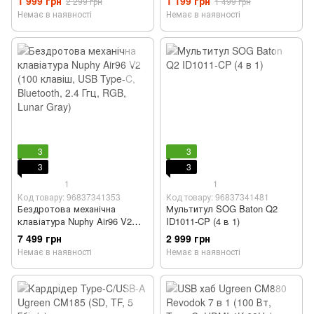
1 999 грн
1 199 грн
2 299 грн
1 499 грн
Type-C, VGA, SD,100 Вт)
(Type C, 10 Gbps, корпус для
Немає в наявності
Немає в наявності
SSD)
3
3
3
3
1
1
Код товару: 96837341353
Код товару: 96837341481
Бездротова механічна
Мультитул SOG Baton Q2
клавіатура Nuphy Air96 V2
ID1011-CP (4 в 1)
(100 клавіш, USB Type-C,
7 499 грн
2 999 грн
Bluetooth, 2.4 Ггц, RGB, Lunar
Немає в наявності
Немає в наявності
Gray)