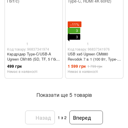
−11%
3
3
1
1
Код товару: 96837341974
Код товару: 96837341976
Кардрідер Type-C/USB-A
USB хаб Ugreen CM880
Ugreen CM185 (SD, TF, 5 Гбіт/
Revodok 7 в 1 (100 Вт, Type-C,
с)
HDMI 4K 60Hz)
499 грн
1 599 грн
1 799 грн
Немає в наявності
Немає в наявності
Показати ще 5 товарів
Назад
Вперед
1
з 2