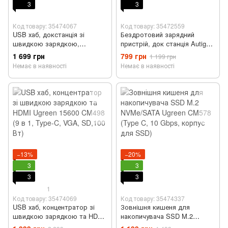
3
3
Код товару: 35474067
Код товару: 35472559
USB хаб, докстанція зі
Бездротовий зарядний
швидкою зарядкою,
пристрій, док станція Autige
підставка для ноутбука FuXin
W27 (15 Вт, 3 в 1, складний)
1 699 грн
799 грн
1 199 грн
2020 (14 в 1, Type-C, VGA,
Немає в наявності
Немає в наявності
RJ45, 100 Вт)
−13%
−20%
3
3
3
3
1
Код товару: 35474069
Код товару: 35474337
USB хаб, концентратор зі
Зовнішня кишеня для
швидкою зарядкою та HDMI
накопичувача SSD M.2
Ugreen 15600 CM498 (9 в 1,
NVMe/SATA Ugreen CM578