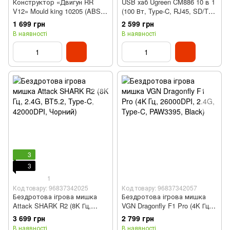
Конструктор «Двигун RR
USB хаб Ugreen CM886 10 в 1
V12» Mould king 10205 (ABS,
(100 Вт, Type-C, RJ45, SD/TF,
733 деталі)
HDMI 4K 60Hz)
1 699 грн
2 599 грн
В наявності
В наявності
3
3
1
Код товару: 96837342025
Код товару: 96837342057
Бездротова ігрова мишка
Бездротова ігрова мишка
Attack SHARK R2 (8K Гц,
VGN Dragonfly F1 Pro (4K Гц,
2.4G, BT5.2, Type-C,
26000DPI, 2.4G, Type-C,
3 699 грн
2 799 грн
42000DPI, Чорний)
PAW3395, Black)
В наявності
В наявності