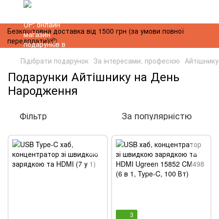
Безкоштовна доставка від 1500 грн (за умови повної
передплати)📦
Підібрати подарунок
За інтересами, професією
Айтішнику
Подарунки Айтішнику на День
Народження
Фільтр
За популярністю
3