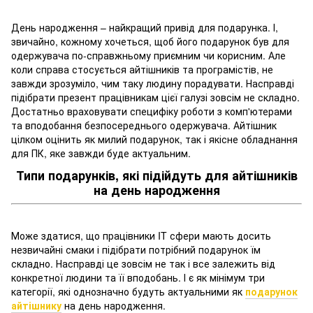
День народження – найкращий привід для подарунка. І,
звичайно, кожному хочеться, щоб його подарунок був для
одержувача по-справжньому приємним чи корисним. Але
коли справа стосується айтішників та програмістів, не
завжди зрозуміло, чим таку людину порадувати. Насправді
підібрати презент працівникам цієї галузі зовсім не складно.
Достатньо враховувати специфіку роботи з комп'ютерами
та вподобання безпосереднього одержувача. Айтішник
цілком оцінить як милий подарунок, так і якісне обладнання
для ПК, яке завжди буде актуальним.
Типи подарунків, які підійдуть для айтішників
на день народження
Може здатися, що працівники IT сфери мають досить
незвичайні смаки і підібрати потрібний подарунок їм
складно. Насправді це зовсім не так і все залежить від
конкретної людини та її вподобань. І є як мінімум три
категорії, які однозначно будуть актуальними як
подарунок
айтішнику
на день народження.