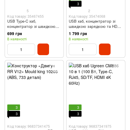
3
5
2
Код товару: 35467455
Код товару: 35474068
USB Type-C хаб,
USB хаб, концентратор зі
концентратор зі швидкою
швидкою зарядкою та HDMI
зарядкою та HDMI (7 у 1)
Ugreen 15852 CM498 (6 в 1,
699 грн
1 799 грн
Type-C, 100 Вт)
В наявності
В наявності
3
3
3
3
Код товару: 96837341475
Код товару: 96837341975