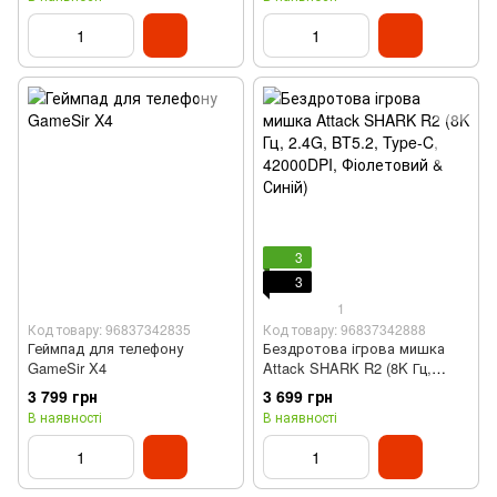
3
3
1
Код товару: 96837342835
Код товару: 96837342888
Геймпад для телефону
Бездротова ігрова мишка
GameSir X4
Attack SHARK R2 (8K Гц,
2.4G, BT5.2, Type-C,
3 799 грн
3 699 грн
42000DPI, Фіолетовий &
В наявності
В наявності
Синій)