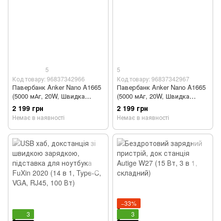
5
5
Код товару: 96837342966
Код товару: 96837342967
Павербанк Anker Nano A1665
Павербанк Anker Nano A1665
(5000 мАг, 20W, Швидка
(5000 мАг, 20W, Швидка
зарядка, Рожевий)
зарядка, Чорний)
2 199 грн
2 199 грн
Немає в наявності
Немає в наявності
−33%
3
3