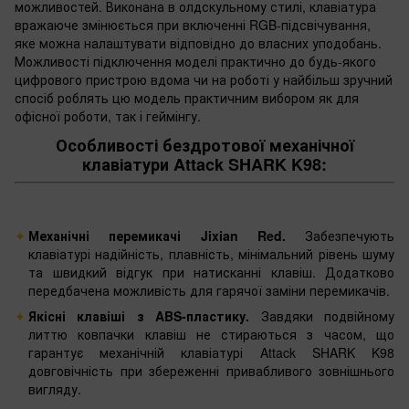
можливостей. Виконана в олдскульному стилі, клавіатура
вражаюче змінюється при включенні RGB-підсвічування,
яке можна налаштувати відповідно до власних уподобань.
Можливості підключення моделі практично до будь-якого
цифрового пристрою вдома чи на роботі у найбільш зручний
спосіб роблять цю модель практичним вибором як для
офісної роботи, так і геймінгу.
Особливості бездротової механічної
клавіатури Attack SHARK K98:
Механічні перемикачі Jixian Red.
Забезпечують
клавіатурі надійність, плавність, мінімальний рівень шуму
та швидкий відгук при натисканні клавіш. Додатково
передбачена можливість для гарячої заміни перемикачів.
Якісні клавіші з ABS-пластику.
Завдяки подвійному
литтю ковпачки клавіш не стираються з часом, що
гарантує механічній клавіатурі Attack SHARK K98
довговічність при збереженні привабливого зовнішнього
вигляду.