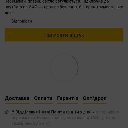
Перемикачі плавні, світло регулюється. Підключив до
ноутбука по 2.4G — працює без лагів, батарея тримає кілька
днів.
Відповісти
Написати відгук
Доставка
Оплата
Гарантія
Опт/дроп
📦
У Відділення Нової Пошти
(від 1-го дня) -
за тарифами
перевізника. Безкоштовна доставка від 1500 грн. (на
замовлення до 5 кг)