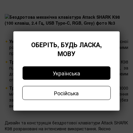
Універсальність.
Клавіатура розроблена для сумісної
ОБЕРІТЬ, БУДЬ ЛАСКА,
роботи з ПК, ноутбуками, телевізорами, мобільними
МОВУ
пристроями.
Три типи підключення.
Клавіатура Attack SHARK K98
підтримує можливість підключення через Bluetooth, за
Українська
допомогою бездротового з’єднання 2.4 ГГц та дротовим
способом USB Type-C.
Тривала автономна робота.
Ємний акумулятор на 3000
Російська
мАг та автоматичний перехід у режим енергозбереження
забезпечують клавіатурі автономну роботу до 30 днів (без
використання підсвічування).
Дизайн та конструкція бездротової клавіатури Attack SHARK
K98 розраховані на інтенсивне використання. Якісно