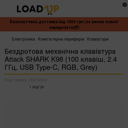
0
Безкоштовна доставка від 1500 грн (за умови повної
передплати)📦
Електроніка
Комп'ютерна периферія
Клавіатури
Бездротова механічна клавіатура
Attack SHARK K98 (100 клавіш, 2.4
ГГц, USB Type-C, RGB, Grey)
Код товару:
35474500
1 відгук