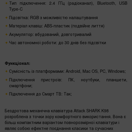
Тип підключення:
2.4 ГГц (радіоканал), Bluetooth, USB
Type-C
Підсвітка:
RGB з можливістю налаштування
Матеріал клавіш:
ABS-пластик (подвійне лиття)
Акумулятор:
вбудований, довготривалий
Час автономної роботи:
до 30 днів без підсвітки
Функціонал:
Сумісність із платформами: Android, Mac OS, PC, Windows;
Підключення пристроїв: ПК, ноутбуки, планшети,
смартфони;
Підключення до Смарт ТВ: Так;
Бездротова механічна клавіатура Attack SHARK K98
розроблена з точки зору комфортного використання. Вона є
більш компактним варіантом повнорозмірної клавіатури і
являє собою ефектне поєднання класики та сучасних