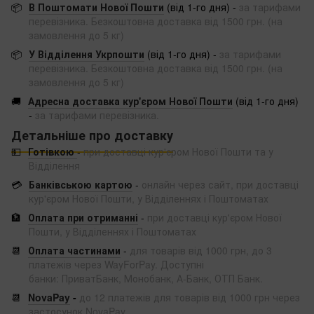
📦
В Поштомати Нової Пошти
(від 1-го дня) -
за тарифами
перевізника. Безкоштовна доставка від 1500 грн. (на
замовлення до 5 кг)
📦
У Відділення Укрпошти
(від 1-го дня) -
за тарифами
перевізника. Безкоштовна доставка від 1500 грн. (на
замовлення до 5 кг)
🚚
Адресна доставка кур'єром Нової Пошти
(від 1-го дня)
-
за тарифами перевізника.
Детальніше про доставку
💵
Готівкою
-
при доставці кур'єром Нової Пошти та у
Відділення
💳
Банківською картою
-
онлайн через сайт, при доставці
кур'єром Нової Пошти, у Відділеннях і Поштоматах
🏦
Оплата при отриманні
-
при доставці кур'єром Нової
Пошти, у Відділеннях і Поштоматах
📆
Оплата частинами
-
для товарів від 1000 грн, до 3
платежів через WayForPay. Доступні
банки: ПриватБанк, Монобанк, А-Банк, ОТП Банк.
📆
NovaPay
-
до 12 платежів для товарів від 1000 грн через
застосунок NovaPay.