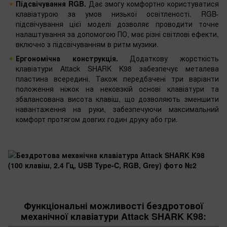
Підсвічування RGB.
Дає змогу комфортно користуватися
клавіатурою за умов низької освітленості. RGB-
підсвічування цієї моделі дозволяє проводити точне
налаштування за допомогою ПО, має різні світлові ефекти,
включно з підсвічуванням в ритм музики.
Ергономічна конструкція.
Додаткову жорсткість
клавіатури Attack SHARK K98 забезпечує металева
пластина всередині. Також передбачені три варіанти
положення ніжок на нековзкій основі клавіатури та
збалансована висота клавіш, що дозволяють зменшити
навантаження на руки, забезпечуючи максимальний
комфорт протягом довгих годин друку або гри.
Функціональні можливості бездротової
механічної клавіатури Attack SHARK K98: