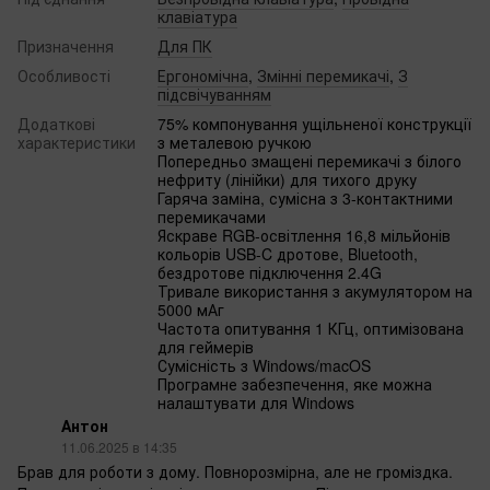
клавіатура
Призначення
Для ПК
Особливості
Ергономічна
,
Змінні перемикачі
,
З
підсвічуванням
Додаткові
75% компонування ущільненої конструкції
характеристики
з металевою ручкою
Попередньо змащені перемикачі з білого
нефриту (лінійки) для тихого друку
Гаряча заміна, сумісна з 3-контактними
перемикачами
Яскраве RGB-освітлення 16,8 мільйонів
кольорів USB-C дротове, Bluetooth,
бездротове підключення 2.4G
Тривале використання з акумулятором на
5000 мАг
Частота опитування 1 КГц, оптимізована
для геймерів
Сумісність з Windows/macOS
Програмне забезпечення, яке можна
налаштувати для Windows‌
Антон
11.06.2025 в 14:35
Брав для роботи з дому. Повнорозмірна, але не громіздка.