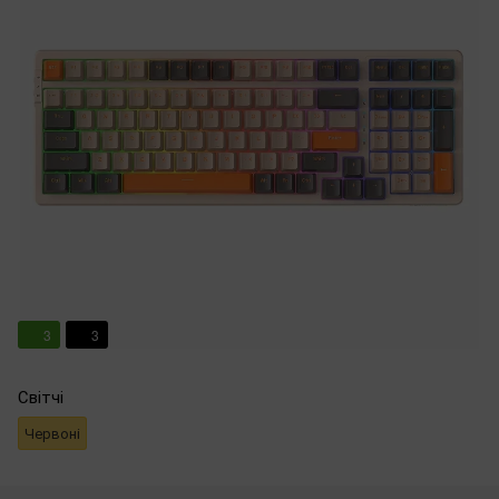
3
3
Світчі
Червоні