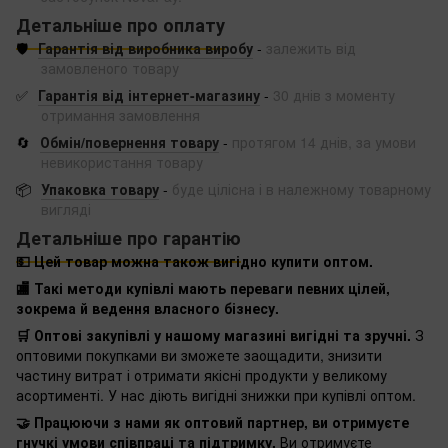
Детальніше про оплату
🛡️
Гарантія від виробника виробу
-
залежить від
замовленого товару
✅
Гарантія від інтернет-магазину
-
30 днів з моменту
отримання замовлення
🔄
Обмін/повернення товару
-
протягом 14 днів, за умови
невикористання товару
📦
Упаковка товару
-
буде цілісна і в належному товарному
вигляді
Детальніше про гарантію
💵 Цей товар можна також вигідно купити оптом.
🏬 Такі методи купівлі мають переваги певних цілей,
зокрема й ведення власного бізнесу.
🛒 Оптові закупівлі у нашому магазині вигідні та зручні.
З
оптовими покупками ви зможете заощадити, знизити
частину витрат і отримати якісні продукти у великому
асортименті. У нас діють вигідні знижки при купівлі оптом.
🤝 Працюючи з нами як оптовий партнер, ви отримуєте
гнучкі умови співпраці та підтримку.
Ви отримуєте