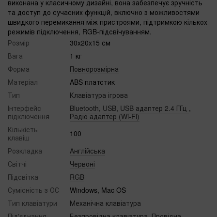
виконана у класичному дизайні, вона забезпечує зручність
та доступ до сучасних функцій, включно з можливостями
швидкого перемикання між пристроями, підтримкою кількох
режимів підключення, RGB-підсвічуванням.
Розмір
30x20x15 см‌
Вага
1 кг
Форма
Повнорозмірна
Матеріал
ABS платстик
Тип
Клавіатура ігрова
Інтерфейс
Bluetooth
,
USB
,
USB адаптер 2.4 ГГц
,
підключення
Радіо адаптер (Wi-Fi)
Кількість
100
клавіш
Розкладка
Англійська
Світчі
Червоні
Підсвітка
RGB
Сумісність з ОС
Windows, Mac OS
Тип клавіатури
Механічна клавіатура
Під'єднання
Безпровідна клавіатура
,
Провідна